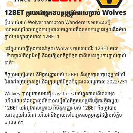
12BET ក្លាយជាអ្នកឧបត្ថម្ភផ្លូវការសម្រាប់ Wolves
ក្លឹបបាល់ទាត់ Wolverhampton Wanderers មានសេចក្តី
សោមនស្សរីករាយក្នុងការប្រកាសថាពួកគេនឹងសហការគ្នាជាមួយនឹងម៉ាក
ភ្នាល់អនឡាញសកល 12BET។
នៅក្នុងសេចក្តីថ្លែងការណ៍មួយ Wolves បានសរសើរ 12BET ថាជា
"ម៉ាកភ្នាល់កីឡាដ៏ល្បី និងគួរឱ្យទុកចិត្តបំផុត ជាពិសេសក្នុងការភ្នាល់បាល់
ទាត់"។
កិច្ចព្រមព្រៀងនេះ និមិត្តសញ្ញារបស់ 12BET នឹងត្រូវបានបោះពុម្ពនៅលើ
ដៃអាវនៃក្រុមម្ចាស់ផ្ទះ និងក្រុមក្រៅដីក្នុងអំឡុងពេលរដូវកាល 2022/23។
Wolves បានប្រកាសអាវថ្មី Casstore របស់ខ្លួនកាលពីពេលមុន
ហើយថែមទាំងបង្ហាញព័ត៌មានលម្អិតនៃកិច្ចសហប្រតិបត្តិការថ្មីជាមួយ
12BET នៅរដូវកាលក្រោយ និមិត្តសញ្ញារបស់ 12BET នឹងត្រូវបាន
បោះពុម្ពនៅលើអាវ ហើយវានឹងក្លាយទៅជាអ្នកឧបត្ថម្ភខ្សែដៃថ្មីរបស់ក្លឹប
បាល់ទាត់។