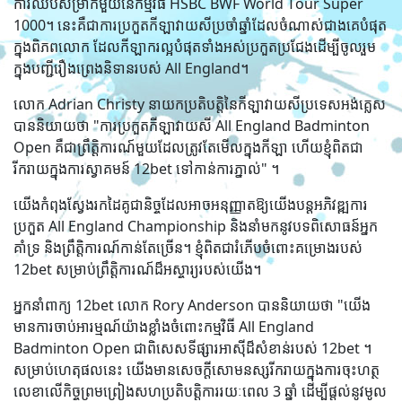
ការឈប់សម្រាកមួយនៃកម្មវិធី HSBC BWF World Tour Super
1000។ នេះគឺជាការប្រកួតកីឡាវាយសីប្រចាំឆ្នាំដែលចំណាស់ជាងគេបំផុត
ក្នុងពិភពលោក ដែលកីឡាករល្អបំផុតទាំងអស់ប្រកួតប្រជែងដើម្បីចូលរួម
ក្នុងបញ្ជីរឿងព្រេងនិទានរបស់ All England។
លោក Adrian Christy នាយកប្រតិបត្តិនៃកីឡាវាយសីប្រទេសអង់គ្លេស
បាននិយាយថា "ការប្រកួតកីឡាវាយសី All England Badminton
Open គឺជាព្រឹត្តិការណ៍មួយដែលត្រូវតែមើលក្នុងកីឡា ហើយខ្ញុំពិតជា
រីករាយក្នុងការស្វាគមន៍ 12bet ទៅកាន់ការភ្នាល់" ។
យើងកំពុងស្វែងរកដៃគូជានិច្ចដែលអាចអនុញ្ញាតឱ្យយើងបន្តអភិវឌ្ឍការ
ប្រកួត All England Championship និងនាំមកនូវបទពិសោធន៍អ្នក
គាំទ្រ និងព្រឹត្តិការណ៍កាន់តែច្រើន។ ខ្ញុំពិតជារំភើបចំពោះគម្រោងរបស់
12bet សម្រាប់ព្រឹត្តិការណ៍ដ៏អស្ចារ្យរបស់យើង។
អ្នកនាំពាក្យ 12bet លោក Rory Anderson បាននិយាយថា "យើង
មានការចាប់អារម្មណ៍យ៉ាងខ្លាំងចំពោះកម្មវិធី All England
Badminton Open ជាពិសេសទីផ្សារអាស៊ីដ៏សំខាន់របស់ 12bet ។
សម្រាប់ហេតុផលនេះ យើងមានសេចក្តីសោមនស្សរីករាយក្នុងការចុះហត្ថ
លេខាលើកិច្ចព្រមព្រៀងសហប្រតិបត្តិការរយៈពេល 3 ឆ្នាំ ដើម្បីផ្តល់នូវមូល