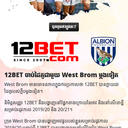
ចូលរួមឥឡូវនេះ!
12BET ចាប់ដៃគូជាមួយ West Brom ម្តងទៀត
West Brom មានមោទនភាពក្នុងការប្រកាសថា 12BET បានក្លាយជា
ដៃគូរបស់ក្លឹបម្តងទៀត។
និមិត្តសញ្ញា 12BET នឹងបង្ហាញនៅផ្នែកខាងក្រោយនៃអាវ និងនៅលើខោខ្លី
សម្រាប់រដូវកាល 2019/20 និង 20/21។
ក្រុម West Brom បានបង្ហាញអាវផ្ទះរបស់ខ្លួនសម្រាប់រដូវកាល