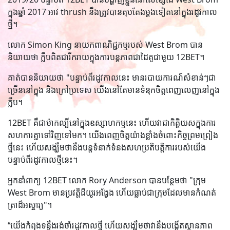
2019/20 បន្ទាប់ពី 12BET បានបង្ហាញខ្លួននៅលើខ្សែដៃ West Brom
ក្នុងឆ្នាំ 2017 អាវ thrush នឹងត្រូវបានតុបតែងម្តងទៀតនៅក្នុងរដូវកាល
ថ្មី។
លោក Simon King នាយកពាណិជ្ជកម្មរបស់ West Brom បាន
និយាយថា ក្លឹបពិតជារីករាយក្នុងការបន្តភាពជាដៃគូជាមួយ 12BET។
គាត់បាននិយាយថា "បន្ទាប់ពីរដូវកាលនេះ មានរបាយការណ៍សំខាន់ៗជា
ច្រើននៅក្នុង និងក្រៅប្រទេស យើងនៅតែមានទំនុកចិត្តពេញលេញនៅក្នុង
ក្លឹប។
12BET គឺជាម៉ាកល្បីនៅក្នុងឧស្សាហកម្មនេះ ហើយវាជាកិត្តិយសក្នុងការ
សហការគ្នាទៅវិញទៅមក។ យើងពេញចិត្តយ៉ាងខ្លាំងចំពោះកិច្ចព្រមព្រៀង
ថ្មីនេះ ហើយសង្ឃឹមថានឹងបន្តទំនាក់ទំនងសហប្រតិបត្តិការរបស់យើង
បន្ទាប់ពីរដូវកាលថ្មីនេះ។
អ្នកនាំពាក្យ 12BET លោក Rory Anderson បានបន្ថែមថា "ក្រុម
West Brom មានប្រវត្តិដ៏យូរអង្វែង ហើយធ្លាប់ជាក្រុមដែលមានកំណត់
ត្រាដ៏អស្ចារ្យ"។
“យើងកំពុងទន្ទឹងរង់ចាំរដូវកាលថ្មី ហើយសង្ឃឹមថាវានឹងបង្កើតស្ថានភាព