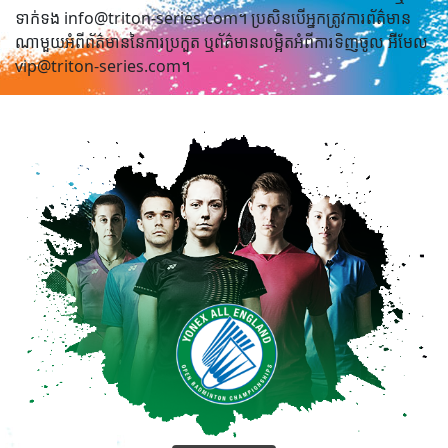
ទាក់ទង info@triton-series.com។ ប្រសិនបើអ្នកត្រូវការព័ត៌មាន
ណាមួយអំពីព័ត៌មាននៃការប្រកួត ឬព័ត៌មានលម្អិតអំពីការទិញចូល អ៊ីមែល
vip@triton-series.com។