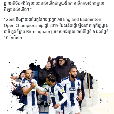
ដ្ឋានអតិថិជនដ៏ធំទូលាយរបស់យើងជាមួយនឹងការលើកកម្ពស់ការភ្នាល់
កីឡារបស់យើង។ "
12bet នឹងក្លាយជាដៃគូនៃការប្រកួត All England Badminton
Open Championship ឆ្នាំ 2019 ដែលនឹងធ្វើឡើងនៅពហុកីឡដ្ឋាន
ជាតិ ក្នុងទីក្រុង Birmingham ប្រទេសអង់គ្លេស ចាប់ពីថ្ងៃទី 6 ដល់ថ្ងៃទី
10 ខែមីនា។