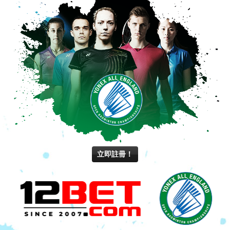
立即註冊！