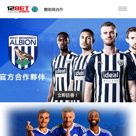
立即註冊！