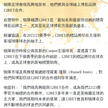
狼隊足球會很高興地宣布，他們將與全球線上博彩品牌
12BET合作。
在聲明中，狼隊稱讚12BET是「最知名和最值得信賴的體育
博彩品牌之一，尤其是在足球博彩方面頗負盛名」。
根據協議，在2022/23賽季中，12BET的標誌將印在主場和
客場球隊球衣的袖子上。
狼隊前些時候公佈其新的Castore主場球衣，還透露了與
12BET在下個賽季的新合作細節，12BET的標誌將印在球衣
上，成為足球會的新袖標贊助商。
狼隊市場及商務發展總經理羅素·瓊斯（Russell Jones），對
他們與博彩巨頭12BET的合作感到非常滿意。
他提到：「我們很高興能與12BET合作，成為我們22/23賽
季官方袖標的合作夥伴。12BET多年來一直是英格蘭足球的
主力軍，我們很期待未來的發展，讓12BET會員和狼隊在亞
洲不斷增長的球迷們共同參與。」