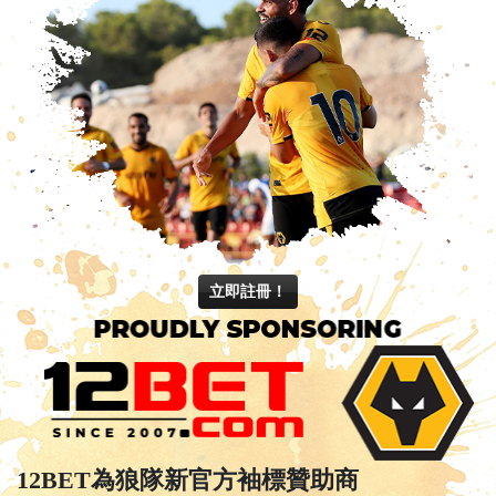
立即註冊！
12BET為狼隊新官方袖標贊助商