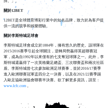
擇。」。
關於12BET
12BET是全球體育博彩行業中的知名品牌，致力於為客戶提
供一流的競爭和娛樂體驗。
關於李斯特城足球會
李斯特城足球會成立於1884年，擁有悠久的歷史。該球隊在
2015/2016賽季引起全球關注，逆轉局勢贏得英超聯賽冠
軍，成為自1992年以來僅有的七支奪冠球隊之一。此外，李
斯特城還贏得了一次英格蘭足總盃、三次聯賽盃和兩次社區
盾。李斯特城曾七次參加歐洲足球賽事，並於2016/17賽季
進入歐洲聯賽冠軍盃四分之一決賽，以及在2021/22賽季踢
入歐足協歐洲協會聯賽半決賽。欲了解更多資訊，請至：
www.lcfc.com
。