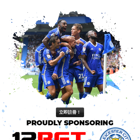
立即註冊！