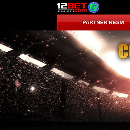
PARTNER RESM