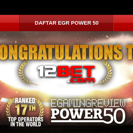
DAFTAR EGR POWER 50