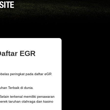
aftar EGR
ebelas peringkat pada daftar eGR
uhan Terbaik di dunia.
elain terkenal memiliki penawaran
merek taruhan olahraga dan kasino