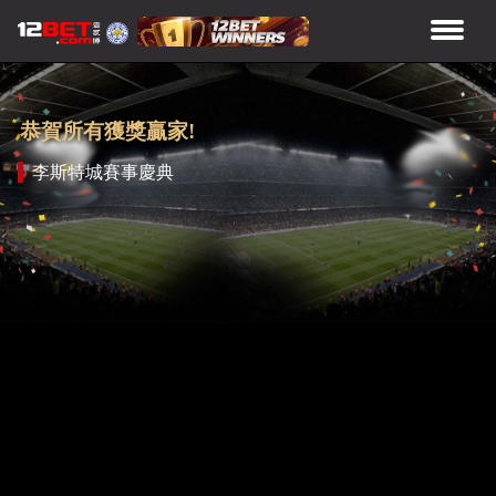
恭賀所有獲獎贏家!
李斯特城賽事慶典