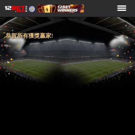
恭賀所有獲獎贏家!