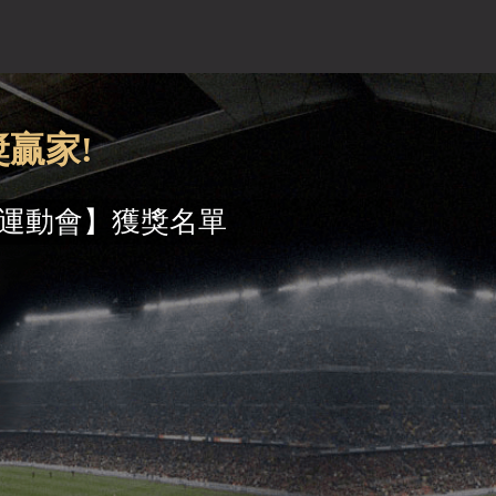
贏家!
南亞運動會】獲獎名單